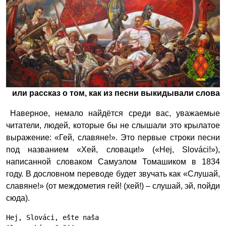
или рассказ о том, как из песни выкидывали слова
Наверное, немало найдётся среди вас, уважаемые
читатели, людей, которые бы не слышали это крылатое
выражение: «Гей, славяне!». Это первые строки песни
под названием «Хей, словаци!» («Hej, Slováci!»),
написанной словаком Самуэлом Томашиком в 1834
году. В дословном переводе будет звучать как «Слушай,
славяне!» (от междометия гей! (хей!) – слушай, эй, пойди
сюда).
Hej, Slováci, ešte naša