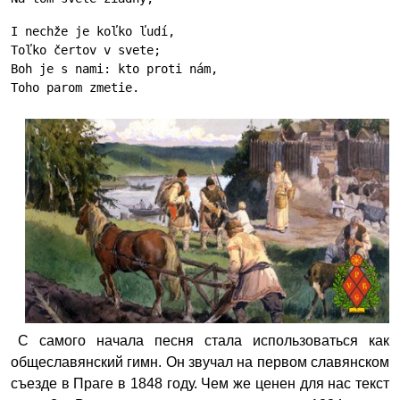
I nechže je koľko ľudí,
Toľko čertov v svete;
Boh je s nami: kto proti nám,
Toho parom zmetie.
С самого начала песня стала использоваться как
общеславянский гимн. Он звучал на первом славянском
съезде в Праге в 1848 году. Чем же ценен для нас текст