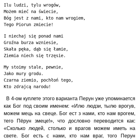
Ilu ludzi, tylu wrogów,
Możem mieć na świecie,
Bóg jest z nami, kto nam wrogiem,
Tego Piorun zmiecie!
I niechaj się ponad nami
Groźna burza wzniesie,
Skała pęka, dąb się łamie,
Ziemia niech się trzęsie.
My stoimy stale, pewnie,
Jako mury grodu.
Czarna ziemio, pochłoń tego,
Kto zdrajcą narodu!
В 4-ом куплете этого варианта Перун уже упоминается
как Бог под своим именем: «Илю людзи, тылю врогув,
можем мець на свеце. Бог ест з нами, кто нам врогем,
тего Пёрун змеце!», что дословно переводится как:
«Сколько людей, столько и врагов можем иметь на
свете. Бог есть с нами, кто нам враг, того Перун