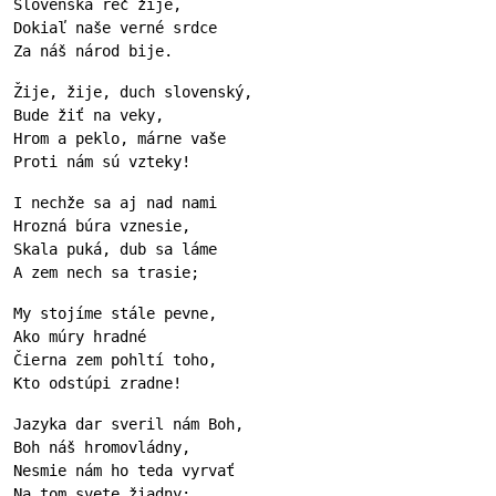
Slovenská reč žije,
Dokiaľ naše verné srdce
Za náš národ bije.
Žije, žije, duch slovenský,
Bude žiť na veky,
Hrom a peklo, márne vaše
Proti nám sú vzteky!
I nechže sa aj nad nami
Hrozná búra vznesie,
Skala puká, dub sa láme
A zem nech sa trasie;
My stojíme stále pevne,
Ako múry hradné
Čierna zem pohltí toho,
Kto odstúpi zradne!
Jazyka dar sveril nám Boh,
Boh náš hromovládny,
Nesmie nám ho teda vyrvať
Na tom svete žiadny;