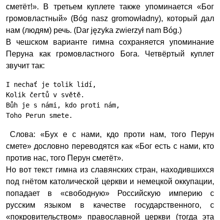
сметёт!». В третьем куплете также упоминается «Бог
громовластный» (Bóg nasz gromowładny), который дал
нам (людям) речь. (Dar języka zwierzył nam Bóg.)
В чешском варианте гимна сохраняется упоминание
Перуна как громовластного Бога. Четвёртый куплет
звучит так:
I nechať je tolik lidí,
Kolik čertů v světě.
Bůh je s námi, kdo proti nám,
Toho Perun smete.
Слова: «Бух е с нами, кдо проти нам, того Перун
смете» дословно переводятся как «Бог есть с нами, кто
против нас, того Перун сметёт».
Но вот текст гимна из славянских стран, находившихся
под гнётом католической церкви и немецкой оккупации,
попадает в «свободную» Российскую империю с
русским языком в качестве государственного, с
«покровительством» православной церкви (тогда эта