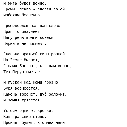
И жить будет вечно,
Громы, пекло - злости вашей
Избежим беспечно!
Громовержец дал нам слово
Враг то разумеет.
Нашу речь враги вовеки
Вырвать не посмеют.
Сколько вражьей силы разной
На Земле бывает,
С нами Бог наш, кто нам ворог,
Тех Перун сметает!
И пускай над нами грозно
Буря вознесётся,
Камень треснет, дуб заломит,
И земля трясётся.
Устоим одни мы крепко,
Как градские стены,
Проклят будет, кто меж нами