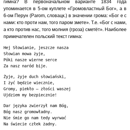
гимна? В первоначальном варианте 1834 года
упоминается в 5-ом куплете «Громовластный Бог», а в
6-ом Перун (Parom, словацк.) в значении грома: «Бог е с
нами: кто проти нам, того паром змете». Т.е. «Бог с нами,
а кто против нас, того молния (гроза) сметёт». Наиболее
примечателен польский текст гимна:
Hej Słowianie, jeszcze nasza
Słowian mowa żyje,
Póki nasze wierne serce
Za nasz naród bije.
Żyje, żyje duch słowiański,
I żyć będzie wiecznie,
Gromy, piekło — złości waszej
Ujdziem my bezpiecznie!
Dar języka zwierzył nam Bóg,
Bóg nasz gromowładny.
Nie śmie go nam tedy wyrwać
Na świecie człek żadny.