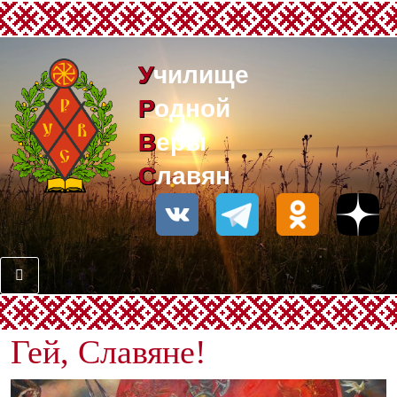
Училище
Родной
Веры
Славян
Гей, Славяне!