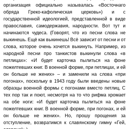
организация официально называлась «Восточнаго
обряда Греко-кафолическая церковь») и с
государственной идеологией, представленной в виде
православия, самодержавия, народности. Вот тут и
начинаются чудеса. (Говорят, что из песни слова не
выкинешь. Ещё как выкинешь! Всё зависит от песни и от
слова, которое очень хочется выкинуть. Например, из
народной песни про танкистов выкинули слова «в
петлицах»: «И будет карточка пылиться на фоне
пожелтевших книг. В военной форме, при петлицах, и ей
он больше не жених» – и заменили на слова «при
погонах», поскольку в 1943 году были введены новые
образцы военной формы с погонами вместо петлиц. С
тех пор так и поют, несмотря на то что рифма хромает
на обе ноги: «И будет карточка пылиться на фоне
пожелтевших книг. В военной форме, при погонах, и ей
он больше не жених». Но, прошу прощения за
отступление, возвратимся к славянскому гимну «Гей,